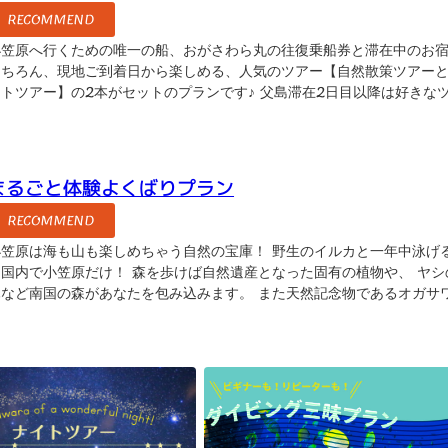
RECOMMEND
小笠原へ行くための唯一の船、おがさわら丸の往復乗船券と滞在中のお
もちろん、現地ご到着日から楽しめる、人気のツアー【自然散策ツアー
イトツアー】の2本がセットのプランです♪ 父島滞在2日目以降は好きな
を申し込むも良し、のんびり島を...
まるごと体験よくばりプラン
RECOMMEND
小笠原は海も山も楽しめちゃう自然の宝庫！ 野生のイルカと一年中泳げ
は国内で小笠原だけ！ 森を歩けば自然遺産となった固有の植物や、 ヤシ
木など南国の森があなたを包み込みます。 また天然記念物であるオガサ
オコウモリを探しに行くなど、...