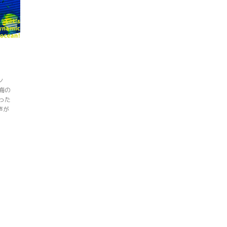
ン
海の
った
声が