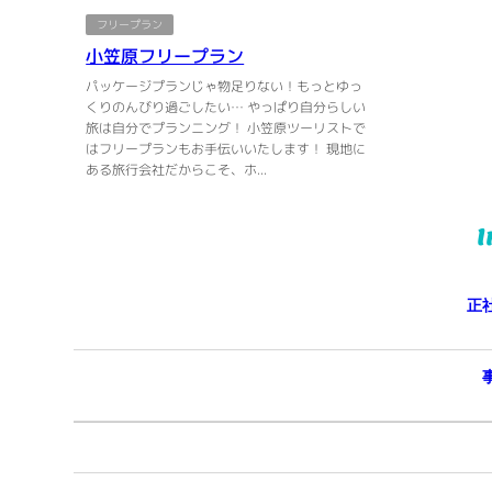
フリープラン
小笠原フリープラン
パッケージプランじゃ物足りない！もっとゆっ
くりのんびり過ごしたい… やっぱり自分らしい
旅は自分でプランニング！ 小笠原ツーリストで
はフリープランもお手伝いいたします！ 現地に
ある旅行会社だからこそ、ホ...
I
正