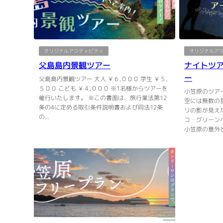
オリジナルアクティビティ
オリジナルア
父島島内景観ツアー
ナイトツ
ー
父島島内景観ツアー 大人 ￥６,０００ 学生 ￥５,
５００ こども ￥４,０００ ※1名様からツアーを
小笠原のツア
催行いたします。 ※この書面は、旅行業法第12
空には無数の
条の4に定める取引条件説明書および同法12条
リの影が見え
の...
コ・グリーン
小笠原の意外と