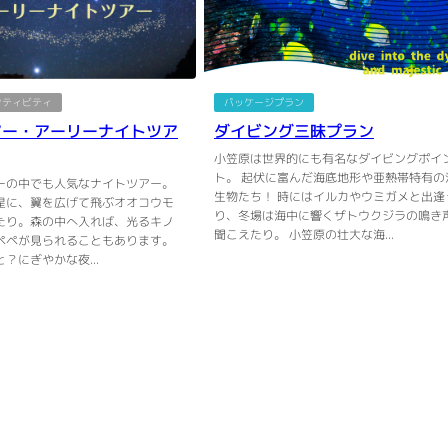
クティビティ
パッケージプラン
アー・アーリーナイトツア
ダイビング三昧プラン
小笠原は世界的にも有名なダイビングポイ
ト。 起伏に富んだ海底地形や亜熱帯特有の
ーの中でも人気なナイトツアー。
生物たち！ 時にはイルカやウミガメと出逢
星に、翼を広げて飛ぶオオコウモ
り、冬場は海中に響くザトウクジラの鳴き
たり。森の中へ入れば、光るキノ
聞こえたり。 小笠原の壮大な海...
ペペが見られることもあります。
？にぎやかな夜...