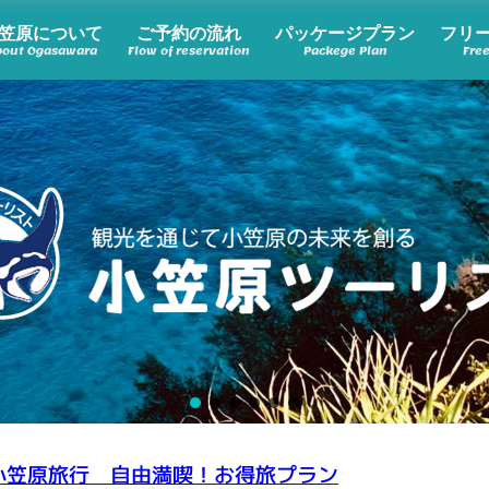
笠原について
ご予約の流れ
パッケージプラン
フリ
bout Ogasawara
Flow of reservation
Packege Plan
Fre
小笠原旅行 自由満喫！お得旅プラン