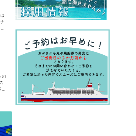
宿は
とナ
ツア
るの
の
ワラ